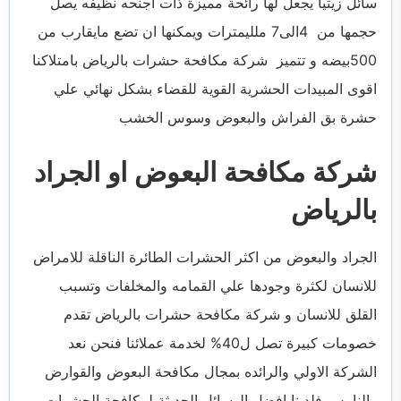
سائل زيتيا يجعل لها رائحة مميزة ذات اجنحه نظيفه يصل
حجمها من 4الى7 ملليمترات ويمكنها ان تضع مايقارب من
500بيضه و تتميز شركة مكافحة حشرات بالرياض بامتلاكنا
اقوى المبيدات الحشرية القوية للقضاء بشكل نهائي علي
حشرة بق الفراش والبعوض وسوس الخشب
شركة مكافحة البعوض او الجراد
بالرياض
الجراد والبعوض من اكثر الحشرات الطائرة الناقلة للامراض
للانسان لكثرة وجودها علي القمامه والمخلفات وتسبب
القلق للانسان و شركة مكافحة حشرات بالرياض تقدم
خصومات كبيرة تصل ل40% لخدمة عملائنا فنحن نعد
الشركة الاولي والرائده بمجال مكافحة البعوض والقوارض
والنامس فلدينا افضل الوسائل الحديثة لمكافحة الحشرات