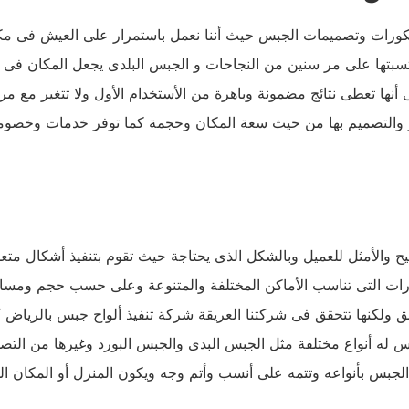
ورات وتصميمات الجبس حيث أننا نعمل باستمرار على العيش فى مكا
تسبتها على مر سنين من النجاحات و الجبس البلدى يجعل المكان فى أ
ى أنها تعطى نتائج مضمونة وباهرة من الأستخدام الأول ولا تتغير مع مرو
ور والتصميم بها من حيث سعة المكان وحجمة كما توفر خدمات وخصوما
 والأمثل للعميل وبالشكل الذى يحتاجة حيث تقوم بتنفيذ أشكال متعدد
رات التى تناسب الأماكن المختلفة والمتنوعة وعلى حسب حجم ومساح
قق ولكنها تتحقق فى شركتنا العريقة شركة تنفيذ ألواح جبس بالريا
 له أنواع مختلفة مثل الجبس البدى والجبس البورد وغيرها من التصم
جبس بأنواعه وتتمه على أنسب وأتم وجه ويكون المنزل أو المكان ال