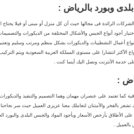
دى وبورد بالرياض :
كات الرائدة فى مجالها حيث أن كل منزل أو مبنى أو فيلا يحتاج ال
يار أجود أنواع الجبس والأشكال المختلفة من الديكورات والتصميما
نواع أعمال التشطيبات والديكورات بشكل منظم ومرتب وسليم وتعت
اع الأكثر انتشارا على مستوى المملكة العربية السعودية ويتم الترك
 على خدمة الأنترنت ونصل اليك أينما كنت .
اض :
 كما تعتمد على عنصران مهمان وهما التصميم والتنفيذ والديكورات 
شعر بالفخر والأمتنان لتعاملك معنا عزيزى العميل حيث سر نجاحنا وت
 الأطلاق بأرخص الأسعار وبأجود المواد والجبس البلدى والبورد الحدي
 بالعميل .