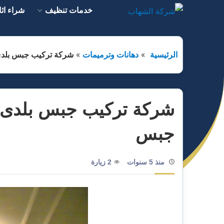
التجاوز
خدمات تنظيف
شراء اث
إلى
المحتوى
الرئيسية
دهانات وترميمات
شركة تركيب جبس بلدى وبورد بالرياض 4980389
جبس
منذ 5 سنوات
2 زيارة