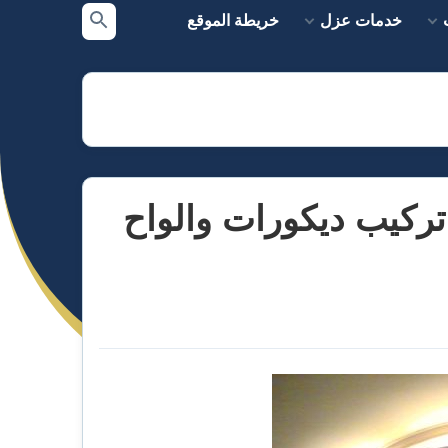
خدمات عزل
خريطة الموقع
بحث
عن
كيب جبس بلدى وبورد بالرياض 0554980389 و تركيب ديكورات والواح