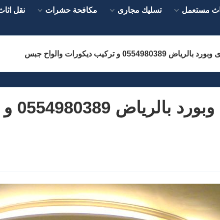
اث مستعمل
تسليك مجارى
مكافحة حشرات
نقل اثاث
055 و تركيب ديكورات والواح جبس
شركة تر